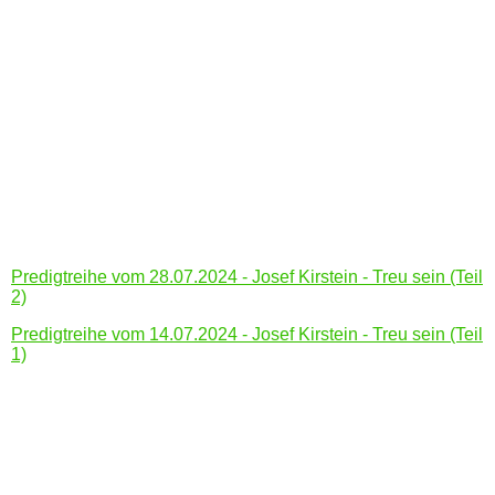
Wem? Wie? Wozu?
Predigt vom 08.09.2024 - Dieter Pfenning - Offenbarung 1;
ab 20
Predigt vom 1.09.2024 - Josef Kirstein - Taufpredigt
Predigt vom 25.08.2024 - Sebastian Heydel (LKG-Plauen) -
Von der Freiheit im Hier und Jetzt zu leben
Predigt vom 04.08.2024 - Robert Nitzel - Heilung und Sünde
Predigtreihe vom 28.07.2024 - Josef Kirstein - Treu sein (Teil
2)
Predigtreihe vom 14.07.2024 - Josef Kirstein - Treu sein (Teil
1)
Predigt vom 07.07.2024 - Robert Nitzel - Die (perfekte?)
Gemeinde!
Predigt vom 23.06.2024 - Josef Kirstein - festes Fundament