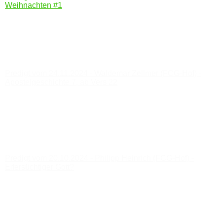
Weihnachten #1
Predigt vom 1.12.2024 - Roland Hartung (FCG-
Hartmannsdorf) - Matthäus 3, ab Vers 1 (Predigt zum 1.
Advent)
Predigt vom 24.11.2024 - Waldemar Zellmer (FCG-Hof) -
Apostelgeschichte 7, ab Vers 22
Predigt vom 17.11.2024 - Johannes Wendler (Elim
Schönheide) - Zeit für Gott?!
Predigt vom 03.11.2024 - Robert Nitzel - Gott gehorsam sein
Predigt vom 27.10.2024 - Josef Kirstein - Römer 13; 1-7
Predigt vom 20.10.2024 - Philipp Heinrich (FCG-Hof) -
Eifersüchtiger Gott?
Predigt vom 13.10.2024 - Jan Möbius - Jeremia 29
Predigt vom 6.10.2024 - Josef Kirstein - EnteDANK!
Predigt vom 29.09.2024 - Robert Nitzel - Heiliger Geist? In