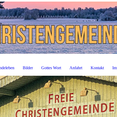
ndeleben
Bilder
Gottes Wort
Anfahrt
Kontakt
Im